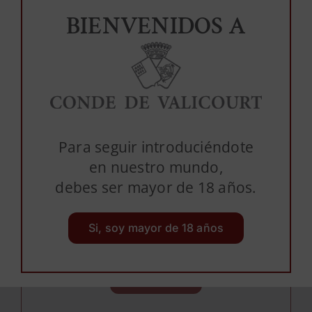
BIENVENIDOS A
PERMONT’S Brut Nature Joven de
Para seguir introduciéndote
Guarda
en nuestro mundo,
debes ser mayor de 18 años.
Registrada en 1940, PERMONT’S es nuestra
segunda marca para elaborar cava artesano
de calidad. El nombre se compone de la
Si, soy mayor de 18 años
abreviatura de Pere (PER) y [...]
Leer más →