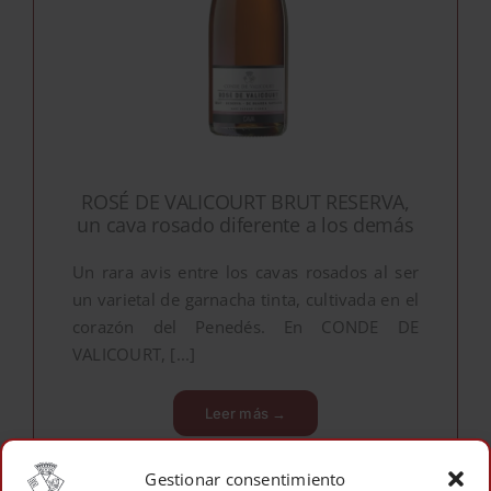
ROSÉ DE VALICOURT BRUT RESERVA,
un cava rosado diferente a los demás
Un rara avis entre los cavas rosados al ser
un varietal de garnacha tinta, cultivada en el
corazón del Penedés. En CONDE DE
VALICOURT, [...]
Leer más →
Gestionar consentimiento