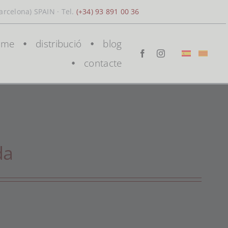
arcelona) SPAIN · Tel.
(+34) 93 891 00 36
sme
distribució
blog
contacte
da