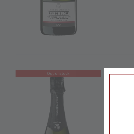
Maj
Out of stock
Sup
Details