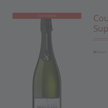
Cou
Out of stock
Sup
Details