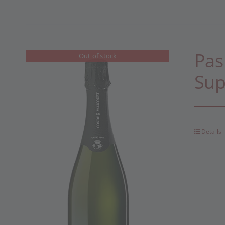
Pas
Out of stock
Sup
Details