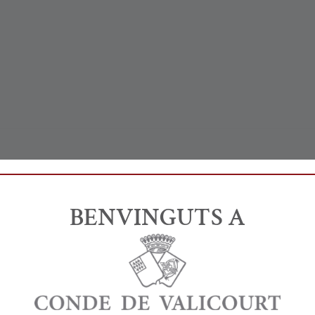
estuoso · Brut Nature Gran 
erior
BENVINGUTS A