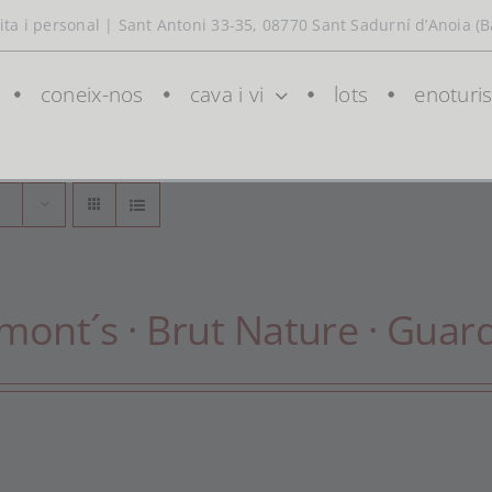
ta i personal | Sant Antoni 33-35, 08770 Sant Sadurní d’Anoia (B
coneix-nos
cava i vi
lots
enoturi
mont´s · Brut Nature · Guar