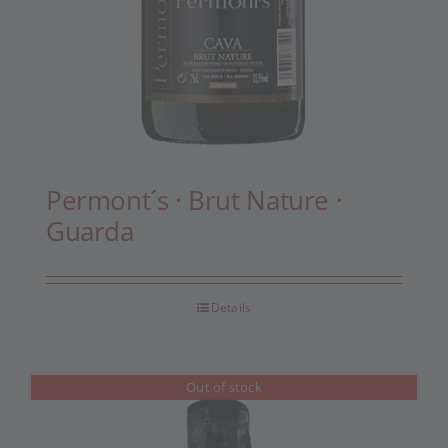
Permont´s · Brut Nature ·
Guarda
Details
Out of stock