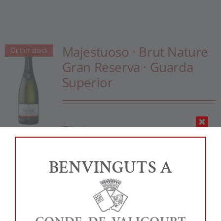
Majestuoso · Brut Nature
Out of stock
Gran Reserva · Guarda
Superior
Details
BENVINGUTS A
Martín Vintage · Brut
Out of stock
Nature Gran Reserva ·
Guarda Superior