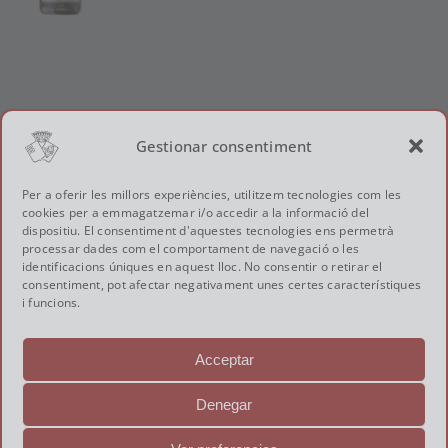
Gestionar consentiment
© Conde de Valicourt – La cava més petita i
personal
Sant Antoni 33-35, 08770 Sant Sadurní d’Anoia
Per a oferir les millors experiències, utilitzem tecnologies com les
(Barcelona) SPAIN · Tel.
(+34) 93 891 00 36
·
cavas@condedevalicourt.com
cookies per a emmagatzemar i/o accedir a la informació del
dispositiu. El consentiment d'aquestes tecnologies ens permetrà
processar dades com el comportament de navegació o les
identificacions úniques en aquest lloc. No consentir o retirar el
consentiment, pot afectar negativament unes certes característiques
i funcions.
Acceptar
Denegar